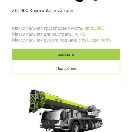
ZRT900 Короткобазный кран
Максимальная грузоподъемность, кг:
90000
Максимальная длина стрелы, м:
48
Максимальная высота подъема с гуськом, м:
64
Заказать
Подробнее