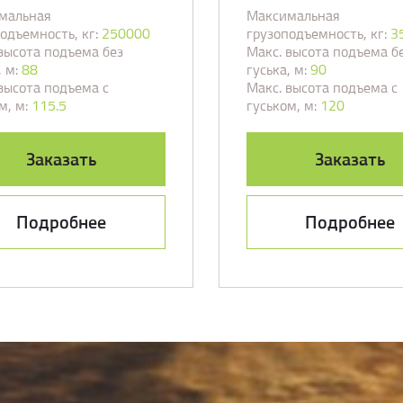
мальная
Максимальная
одъемность, кг:
250000
грузоподъемность, кг:
3
высота подъема без
Макс. высота подъема б
 м:
88
гуська, м:
90
высота подъема с
Макс. высота подъема с
м, м:
115.5
гуськом, м:
120
Заказать
Заказать
Подробнее
Подробнее