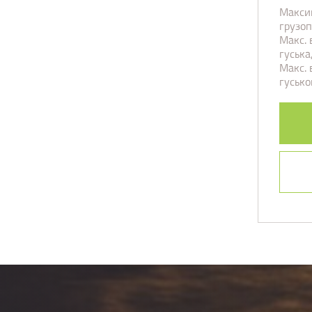
Макси
грузоп
Макс. 
гуська,
Макс. 
гусько