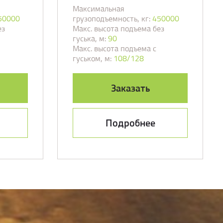
Максимальная
50000
грузоподъемность, кг:
450000
ез
Макс. высота подъема без
гуська, м:
90
Макс. высота подъема с
гуськом, м:
108/128
Заказать
Подробнее