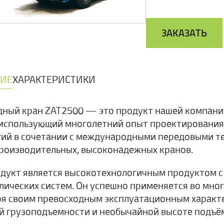
ЗАКАЗАТЬ
ИЕ
ХАРАКТЕРИСТИКИ
дный кран ZAT2500 — это продукт нашей компан
 использующий многолетний опыт проектирования 
гий в сочетании с международными передовыми т
роизводительных, высоконадежных кранов.
одукт является высокотехнологичным продуктом 
лических систем. Он успешно применяется во мног
ря своим превосходным эксплуатационным характе
й грузоподъемности и необычайной высоте подъё