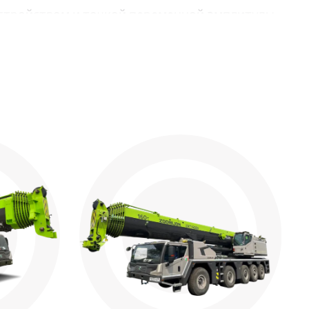
тройством и точкой переменной амплитуды
абот и монтажных проектов.
ыми волнами.
 собой поворотный на 360 градусов, имеет
авление полным наземным краном.