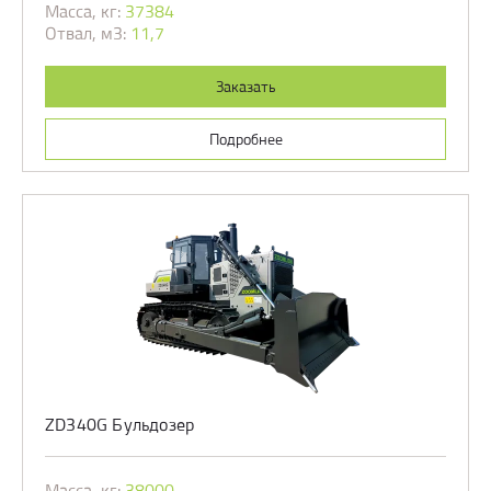
Масса, кг:
37384
Отвал, м3:
11,7
Заказать
Подробнее
ZD340G Бульдозер
Масса, кг:
38000