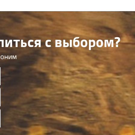
литься с выбором?
воним