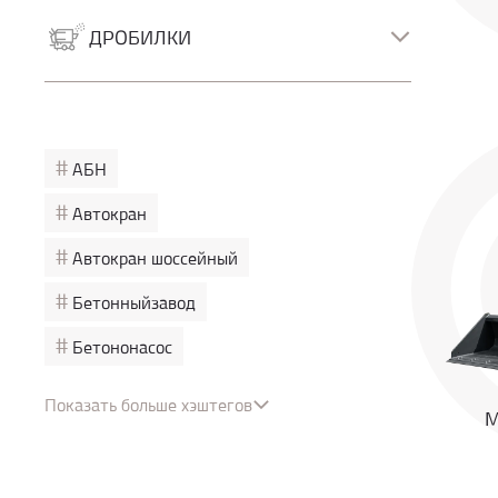
Роторно-буровые
Грейферные экскаваторы
ДРОБИЛКИ
Дробилки
Сортировочные установки
#
АБН
#
Автокран
#
Автокран шоссейный
#
Бетонныйзавод
#
Бетононасос
#
Бульдозер
Показать больше хэштегов
М
#
Вилочный погрузчик
#
Гусеничный кран