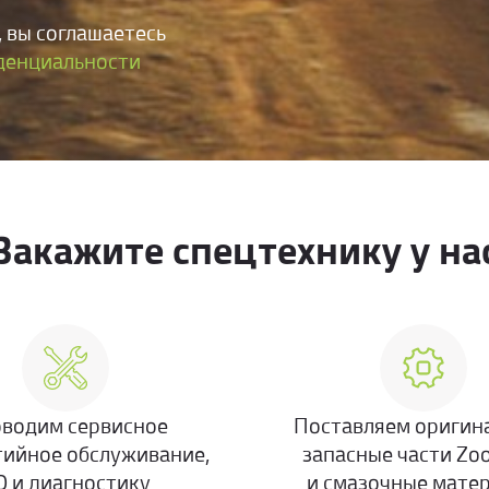
 вы соглашаетесь
денциальности
Закажите спецтехнику у на
водим сервисное
Поставляем оригин
тийное обслуживание,
запасные части Zo
О и диагностику
и смазочные мате