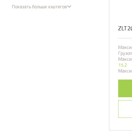
#
Бульдозер
Показать больше хэштегов
#
Вилочный погрузчик
#
Гусеничный кран
ZLT2
#
Коленчатый подъемник
Макси
#
Манипулятор
Грузоп
Максим
#
Миксер
15.2
Макси
#
Минипогрузчик
#
Ножничный подъёмник
#
Ричтрак
#
Самосвал
#
Телескопический погрузчик