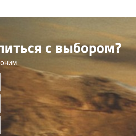
литься с выбором?
воним