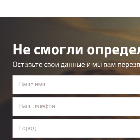
#
Телескопический подъёмник
#
Фронтал
#
Штаблеры
#
Экскаватор
Не смогли опреде
Оставьте свои данные и мы вам перез
Ваше имя
Ваш телефон
Город