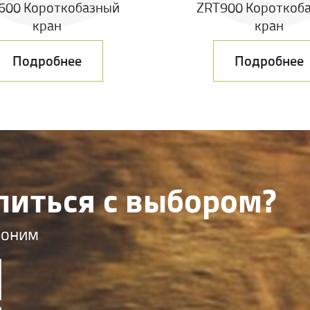
600 Короткобазный
ZRT900 Короткоб
кран
кран
Подробнее
Подробнее
литься с выбором?
воним