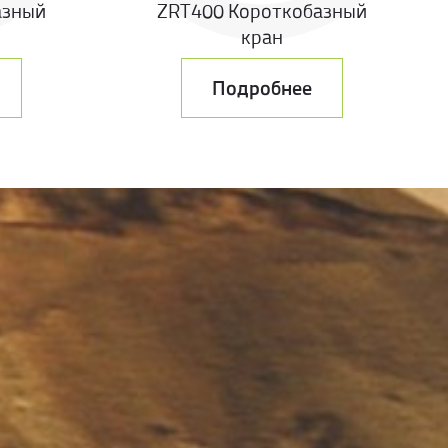
азный
ZRT400 Короткобазный
кран
Подробнее