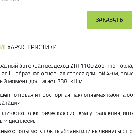
ЗАКАЗАТЬ
ИЕ
ХАРАКТЕРИСТИКИ
базный автокран вездеход ZRT1100 Zoomlion обла
ая U-образная основная стрела длиной 49 м, с в
ый момент достигает 3381кН.м.
шенно новая и просторная наклоняемая кабина о
уатации.
влическо-электрическая система управления, ин
ым дисплеем.
ные опоры могут быть убраны или выдвинуты с п