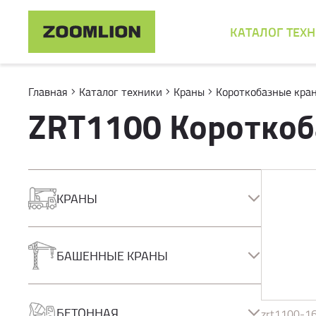
КАТАЛОГ ТЕХ
Главная
Каталог техники
Краны
Короткобазные кра
ZRT1100 Короткоб
КРАНЫ
Автокраны
Короткобазные краны
БАШЕННЫЕ КРАНЫ
Полноприводные краны
Гусеничные краны
Башенные краны
КМУ
БЕТОННАЯ
zrt1100-1