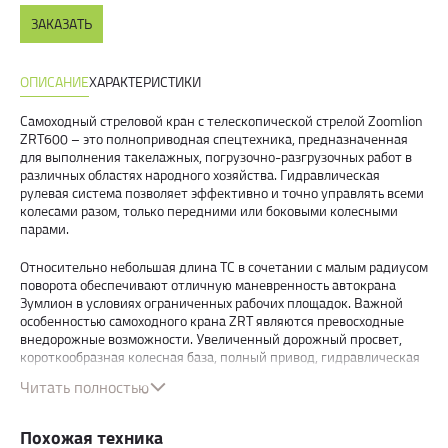
ЗАКАЗАТЬ
ОПИСАНИЕ
ХАРАКТЕРИСТИКИ
Самоходный стреловой кран с телескопической стрелой Zoomlion
ZRT600 – это полноприводная спецтехника, предназначенная
для выполнения такелажных, погрузочно-разгрузочных работ в
различных областях народного хозяйства. Гидравлическая
рулевая система позволяет эффективно и точно управлять всеми
колесами разом, только передними или боковыми колесными
парами.
Относительно небольшая длина ТС в сочетании с малым радиусом
поворота обеспечивают отличную маневренность автокрана
Зумлион в условиях ограниченных рабочих площадок. Важной
особенностью самоходного крана ZRT являются превосходные
внедорожные возможности. Увеличенный дорожный просвет,
короткообразная колесная база, полный привод, гидравлическая
подвеска и усовершенствованные шины позволяют технике
Читать полностью
самостоятельно передвигаться даже в условиях бездорожья.
Для захвата и переноса различных видов грузов самоходный кран
Похожая техника