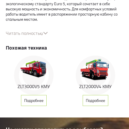
экологическому стандарту Euro 5, который сочетает в себе
высокую мощность и экономичность. Для комфортных условий
работы водитель имеет в распоряжении просторную кабину со
спальным местом.
Безопасность эксплуатации обеспечивается комплексной
Читать полностью
системой защитных механизмов:
Похожая техника
ограничителем высоты подъема крюка,
указателем угла наклона стрелы,
устройство предотвращения отцепления груза.
ZLT3000V5 КМУ
ZLT2000V4 КМУ
Гидравлические аутригеры обеспечивают устойчивость
конструкции даже на неровной поверхности.
Подробнее
Подробнее
Максимальная высота подъема груза достигает 19,5 метров, а
угол вращения стрелы составляет 360 градусов, что существенно
расширяет возможности применения крана на строительных
площадках. Время полного выдвижения стрелы составляет 55