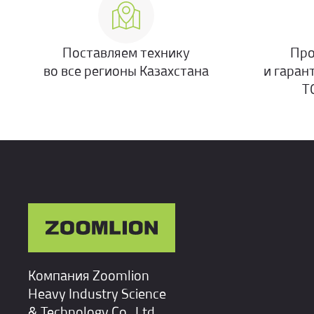
Поставляем технику
Про
во все регионы Казахстана
и гаран
Т
Компания Zoomlion
Heavy Industry Science
& Technology Co., Ltd.