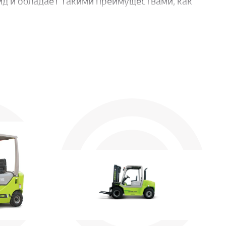
д и обладает такими преимуществами, как
ельность, высокая мощность и хорошая
тироваться в тяжелых рабочих условиях.
е и удобное управление машиной.
лона спинки сиденья и угол наклона
е пространство для ног, а компактный и
 быстрое и простое выполнение операции;
ность и безопасность работы, а также имеет