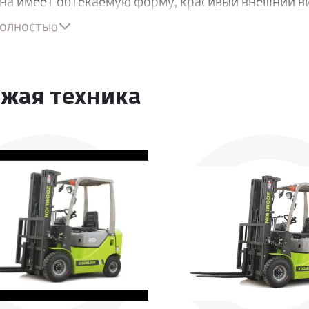
а имеет обтекаемую форму, красивый внешний ви
льный режим работы, высокая рабочая производит
полностью
бность преодолевать подъемы. Она может эксплуа
ть и практичность
жая техника
манный эргономичный дизайн обеспечивает легко
ение сиденья в продольном направлении, угол нак
ого колеса могут регулироваться, имеется широко
ый механизм переключения передач обеспечивает
нная мачта с широким обзором повышает эффектив
ую ударопрочность.