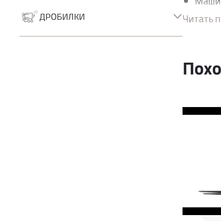
Машин
Роторно-буровые
стаби
Грейферные экскаваторы
ДРОБИЛКИ
Читать 
спосо
Дробилки
Удобнос
Сортировочные установки
Похо
Проду
Полож
рулев
удобн
Усиле
высок