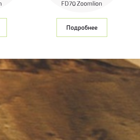
n
FD70 Zoomlion
Подробнее