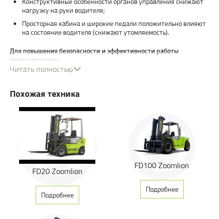
Конструктивные особенности органов управления снижают
нагрузку на руки водителя;
Просторная кабина и широкие педали положительно влияют
на состояние водителя (снижают утомляемость).
Для повышения безопасности и эффективности работы
предусмотрены:
Читать полностью
Увеличенная ширина рамы дает больший угол обзора
оператору погрузчика;
Похожая техника
Электронная система отключения двигателя;
Усиленное верхнее защитное ограждение;
Стояночный тормоз снабжен дополнительной защитой;
Все магистрали с высоким давлением расположены скрытно;
Группа датчиков мгновенно отключает питание, как только
оператор встает с сиденья.
FD100 Zoomlion
FD20 Zoomlion
В нем используется глушитель нового типа, который может
снизить вибрацию и шум погрузчика.
Подробнее
Подробнее