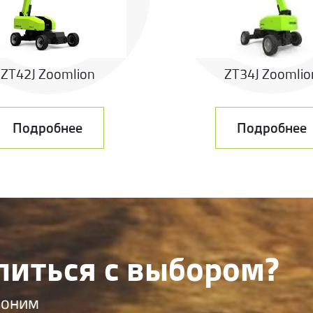
ZT42J Zoomlion
ZT34J Zoomlio
Подробнее
Подробнее
литься с выбором?
воним