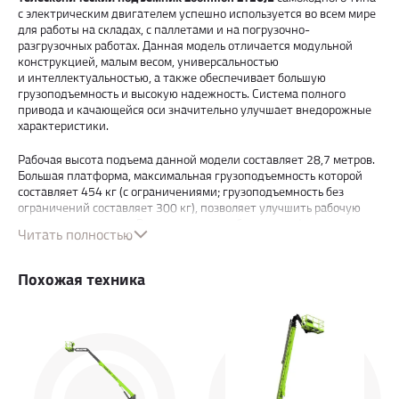
с электрическим двигателем успешно используется во всем мире
для работы на складах, с паллетами и на погрузочно-
разгрузочных работах. Данная модель отличается модульной
конструкцией, малым весом, универсальностью
и интеллектуальностью, а также обеспечивает большую
грузоподъемность и высокую надежность. Система полного
привода и качающейся оси значительно улучшает внедорожные
характеристики.
Рабочая высота подъема данной модели составляет 28,7 метров.
Большая платформа, максимальная грузоподъемность которой
составляет 454 кг (с ограничениями; грузоподъемность без
ограничений составляет 300 кг), позволяет улучшить рабочую
производительность. Вместительная рабочая платформа
Читать полностью
позволяет комфортно выполнять различные виды работ
на значительной высоте. В стандартную комплектацию входит
литий-ионная аккумуляторная батарея Li-ion 80V/460Ah
Похожая техника
с зарядным устройством 5KW/80V, которая не требует
обслуживания и имеет стабильную производительность. Литий-
ионный аккумулятор имеет 5-летнюю гарантию с втрое более
длительным сроком службы, чем традиционные свинцово-
кислотные аккумуляторы.
Точная и эффективная система привода переменного тока