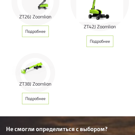
обеспечивает высокую мощность и стабильное управление.
Преодолеваемый уклон составляет 45%, а двигатель не требует
технического обслуживания в течение всего времени подъема.
ZT26J Zoomlion
Усовершенствованная двойная система управления (управление
клапаном + управление насосом) обеспечивает
ZT42J Zoomlion
энергосберегающее, плавное и эффективное управление.
Подробнее
Подробнее
ZT38J Zoomlion
Подробнее
Не смогли определиться с выбором?