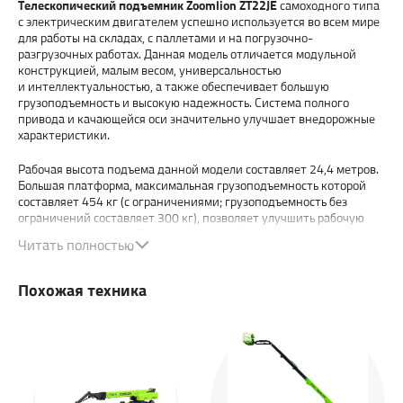
Телескопический подъемник Zoomlion ZT22JE
самоходного типа
с электрическим двигателем успешно используется во всем мире
для работы на складах, с паллетами и на погрузочно-
разгрузочных работах. Данная модель отличается модульной
конструкцией, малым весом, универсальностью
и интеллектуальностью, а также обеспечивает большую
грузоподъемность и высокую надежность. Система полного
привода и качающейся оси значительно улучшает внедорожные
характеристики.
Рабочая высота подъема данной модели составляет 24,4 метров.
Большая платформа, максимальная грузоподъемность которой
составляет 454 кг (с ограничениями; грузоподъемность без
ограничений составляет 300 кг), позволяет улучшить рабочую
производительность. Вместительная рабочая платформа
Читать полностью
позволяет комфортно выполнять различные виды работ
на значительной высоте. В стандартную комплектацию входит
литий-ионная аккумуляторная батарея Li-ion 80V/460Ah
Похожая техника
с зарядным устройством 5KW/80V, которая не требует
обслуживания и имеет стабильную производительность. Литий-
ионный аккумулятор имеет 5-летнюю гарантию с втрое более
длительным сроком службы, чем традиционные свинцово-
кислотные аккумуляторы.
Точная и эффективная система привода переменного тока