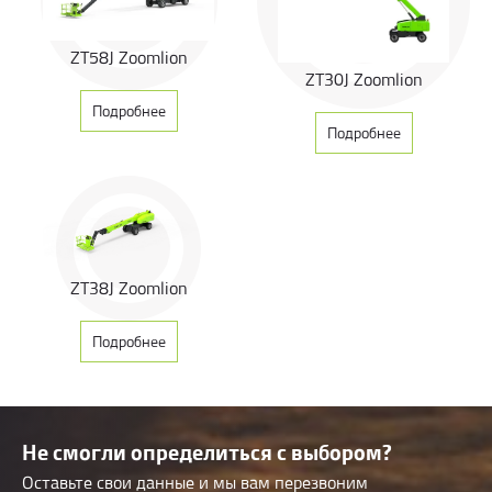
обеспечивает высокую мощность и стабильное управление.
Преодолеваемый уклон составляет 45%, а двигатель не требует
технического обслуживания в течение всего времени подъема.
ZT58J Zoomlion
Усовершенствованная двойная система управления (управление
ZT30J Zoomlion
клапаном + управление насосом) обеспечивает
Подробнее
энергосберегающее, плавное и эффективное управление.
Подробнее
ZT38J Zoomlion
Подробнее
Не смогли определиться с выбором?
Оставьте свои данные и мы вам перезвоним