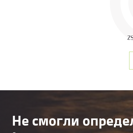
Z
Не смогли опреде