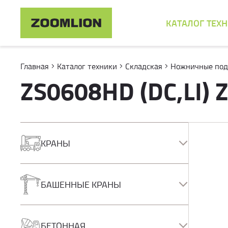
КАТАЛОГ ТЕХ
Главная
Каталог техники
Складская
Ножничные по
ZS0608HD (DC,LI) 
КРАНЫ
Автокраны
Короткобазные краны
БАШЕННЫЕ КРАНЫ
Полноприводные краны
Гусеничные краны
Башенные краны
КМУ
БЕТОННАЯ