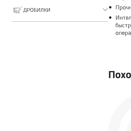
Роторно-буровые
Прочн
Грейферные экскаваторы
ДРОБИЛКИ
Интел
Дробилки
быстр
Сортировочные установки
опера
Похо