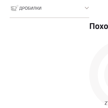
Роторно-буровые
Грейферные экскаваторы
ДРОБИЛКИ
Дробилки
Похо
Сортировочные установки
Z