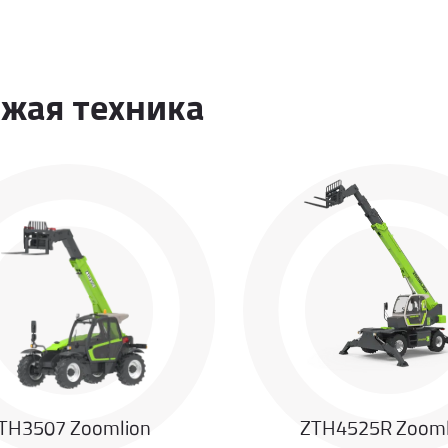
жая техника
TH3507 Zoomlion
ZTH4525R Zooml