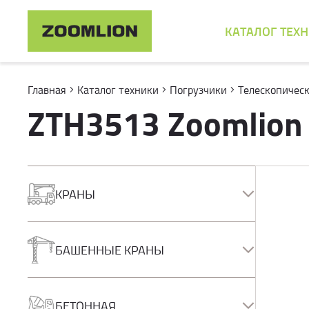
КАТАЛОГ ТЕХ
Главная
Каталог техники
Погрузчики
Телескопическ
ZTH3513 Zoomlion
КРАНЫ
Автокраны
Короткобазные краны
БАШЕННЫЕ КРАНЫ
Полноприводные краны
Гусеничные краны
Башенные краны
КМУ
БЕТОННАЯ