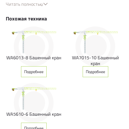
Читать полностью
Максимальный вылет стрелы:
65 метров.
Грузоподъемность на конце стрелы:
1.5 тонны.
Похожая техника
Высота свободного стояния:
до 61.5 м (с возможностью
увеличения).
Тип:
Башенный, с фиксированной опорой.
Ключевые особенности и комплектация (российская версия):
Безопасность:
Ограничители грузового момента, предельного
WA6013-8 Башенный кран
WA7015-10 Башенный
груза, координатная защита, анемометр.
кран
Управление:
Частотные преобразователи для плавности хода
Подробнее
Подробнее
(лебедка, каретка, поворот, передвижение тележки).
Системы:
Антистолкновения, регистратор параметров
(«черный ящик»), подогрев электрических шкафов.
Соответствие стандартам:
Разработан с учетом требований
ФНП, ГОСТ 13556-2016 и ТР ТС №010/2011.
Преимущества:
WA5610-6 Башенный кран
Высокая надежность и долговечность.
Подробнее
Функциональность и безопасность.