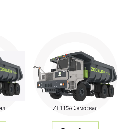
ал
ZT115A Самосвал