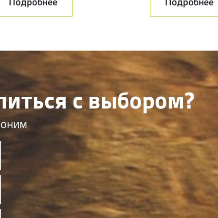
Подробнее
Подробнее
литься с выбором?
воним