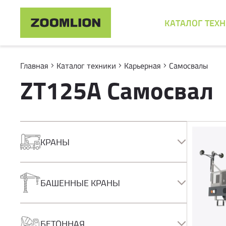
КАТАЛОГ ТЕХ
Главная
Каталог техники
Карьерная
Самосвалы
ZT125A Самосвал
КРАНЫ
Автокраны
Короткобазные краны
БАШЕННЫЕ КРАНЫ
Полноприводные краны
Гусеничные краны
Башенные краны
КМУ
БЕТОННАЯ